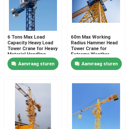
Over ons
Fabrieksreis
6 Tons Max Load
60m Max Working
Capacity Heavy Load
Radius Hammer Head
Tower Crane for Heavy
Tower Crane for
Kwaliteitscontrole
Material Handling
Extreme Weather
Requirements
Conditions
Aanvraag sturen
Aanvraag sturen
Construction
Contacteer ons
Vraag een offerte aan
Torenkraan met platte kop
Kraan van de hamer de Hoofdtoren