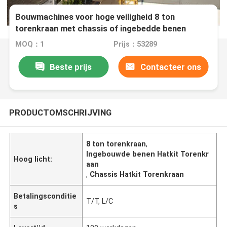
Bouwmachines voor hoge veiligheid 8 ton
torenkraan met chassis of ingebedde benen
MOQ：1
Prijs：53289
Beste prijs
Contacteer ons
PRODUCTOMSCHRIJVING
8 ton torenkraan
,
Ingebouwde benen Hatkit Torenkr
Hoog licht:
aan
,
Chassis Hatkit Torenkraan
Betalingsconditie
T/T, L/C
s