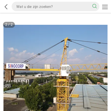
2
/
2