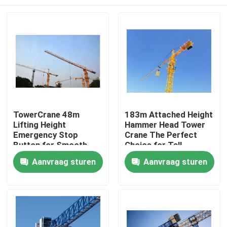
TowerCrane 48m
183m Attached Height
Lifting Height
Hammer Head Tower
Emergency Stop
Crane The Perfect
Button for Smooth
Choice for Tall
and Safe Construction
Structures
Thuis
Aanvraag sturen
Aanvraag sturen
Producten
Videos