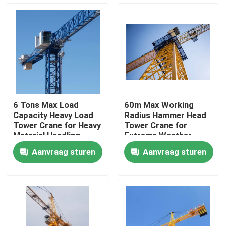
Over ons
Fabrieksreis
Kwaliteitscontrole
6 Tons Max Load
60m Max Working
Capacity Heavy Load
Radius Hammer Head
Contacteer ons
Tower Crane for Heavy
Tower Crane for
Material Handling
Extreme Weather
Requirements
Conditions
Aanvraag sturen
Aanvraag sturen
Construction
Vraag een offerte aan
Torenkraan met platte kop
Kraan van de hamer de Hoofdtoren