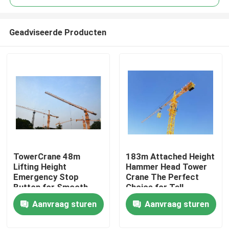
Geadviseerde Producten
TowerCrane 48m
183m Attached Height
Thuis
Lifting Height
Hammer Head Tower
Emergency Stop
Crane The Perfect
Button for Smooth
Choice for Tall
Producten
and Safe Construction
Structures
Aanvraag sturen
Aanvraag sturen
Videos