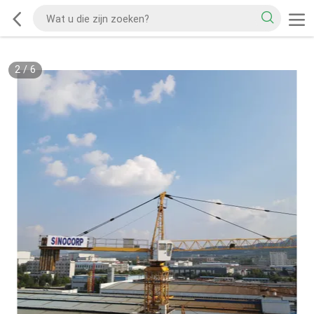
2
/
6