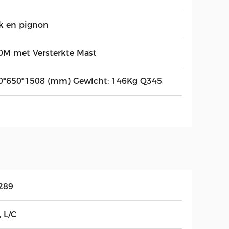
k en pignon
0M met Versterkte Mast
0*650*1508 (mm) Gewicht: 146Kg Q345
289
, L/C