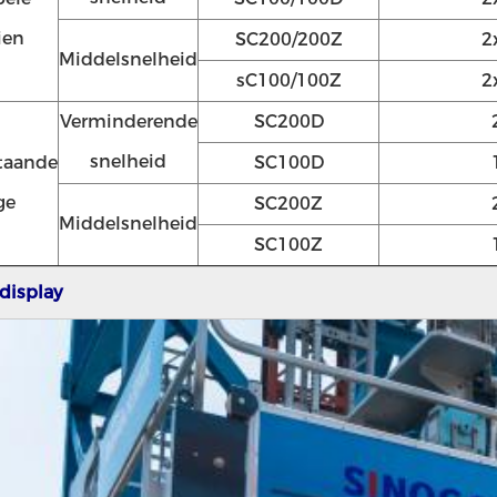
ien
SC200/200Z
2
Middelsnelheid
sC100/100Z
2
Verminderende
SC200D
snelheid
taande
SC100D
ge
SC200Z
Middelsnelheid
SC100Z
display