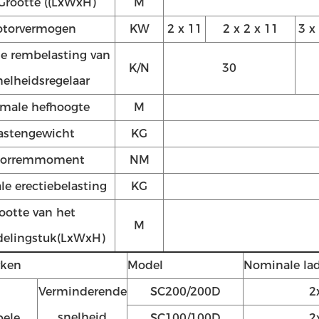
Grootte ((LxWxH)
M
torvermogen
KW
2 x 11
2 x 2 x 11
3 x
e rembelasting van
K/N
30
nelheidsregelaar
male hefhoogte
M
astengewicht
KG
orremmoment
NM
e erectiebelasting
KG
ootte van het
M
delingstuk
(LxWxH)
ken
Model
Nominale la
Verminderende
SC200/200D
2
snelheid
ele
SC100/100D
2