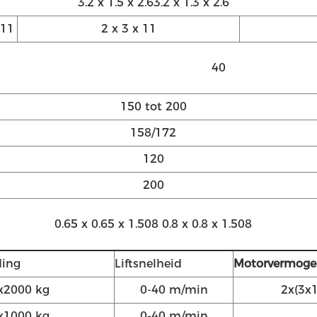
3.2 x 1.5 x 2.6
3.2 x 1.3 x 2.6
 11
2 x 3 x 11
40
150 tot 200
158/172
120
200
0.65 x 0.65 x 1.508 0.8 x 0.8 x 1.508
ding
Liftsnelheid
Motorvermog
x2000 kg
0-40 m/min
2x(3x
x1000 kg
0-40 m/min