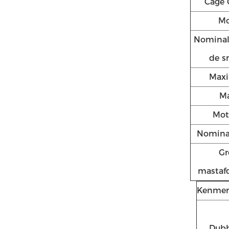
Cage 
Mo
Nominal
de s
Maxi
M
Mot
Nominal
Gr
mastaf
Kenmer
Dubb