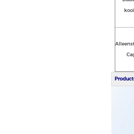
koo
Alleens
Ca
Product