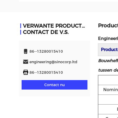
Product
VERWANTE PRODUCTEN
CONTACT DE V.S.
Engineer
Product
86--13280015410
Bouwheffe
engineering@sinocorp.ltd
tussen de
86--13280015410
Contact nu
Nomina