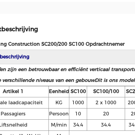
beschrijving
ing Construction SC200/200 SC100 Opdrachtnemer
beschrijving
n zijn een betrouwbaar en efficiënt verticaal transport
 verschillende niveaus van een gebouwDit is ons model
Artikel 1
Eenheid
SC100
SC100/100
SC
le laadcapaciteit
KG
1000
2 x 1000
20
Passagiers
Persoon
10
20
2
Liftsnelheid
M/min
34.4
34.4
34