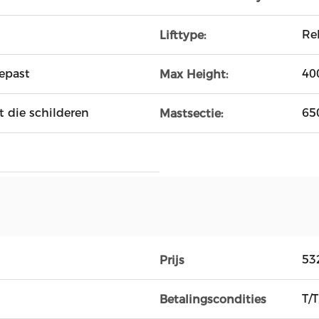
Re
Lifttype:
epast
40
Max Height:
t die schilderen
65
Mastsectie:
53
Prijs
T/T
Betalingscondities