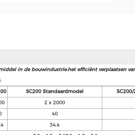
middel in de bouwindustrie.het efficiënt verplaatsen va
:
200
SC200 Standaardmodel
SC200/2
00
2 x 2000
0
40
.4
34.4