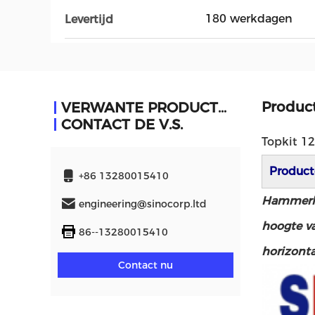
180 werkdagen
Levertijd
Product
VERWANTE PRODUCTEN
CONTACT DE V.S.
Topkit 1
Product
+86 13280015410
Hammerhea
engineering@sinocorp.ltd
hoogte v
86--13280015410
horizonta
Contact nu