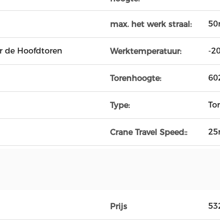
5
max. het werk straal:
r de Hoofdtoren
-2
Werktemperatuur:
60
Torenhoogte:
To
Type:
25
Crane Travel Speed::
53
Prijs