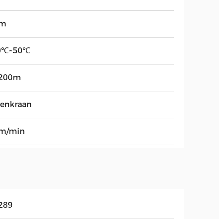
0m
0℃~50℃
200m
renkraan
m/min
289