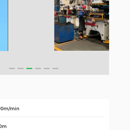
90m/min
0m