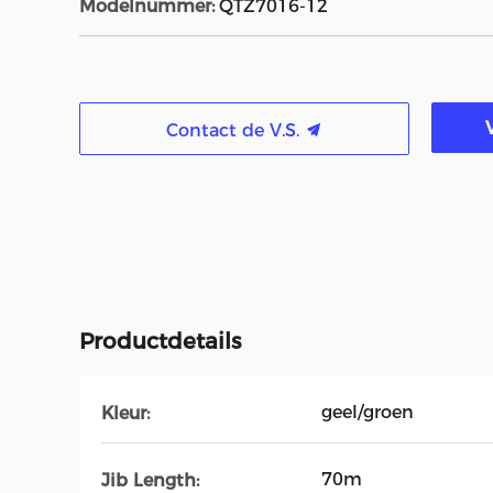
Modelnummer:
QTZ7016-12
Contact de V.S.
Productdetails
geel/groen
Kleur:
70m
Jib Length: